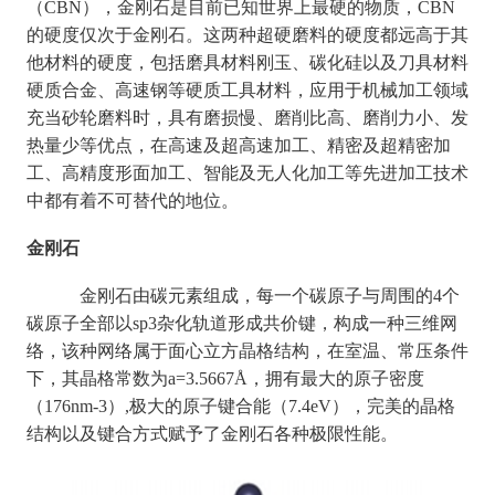
（CBN），金刚石是目前已知世界上最硬的物质，CBN
的硬度仅次于金刚石。这两种超硬磨料的硬度都远高于其
他材料的硬度，包括磨具材料刚玉、碳化硅以及刀具材料
硬质合金、高速钢等硬质工具材料，应用于机械加工领域
充当砂轮磨料时，具有磨损慢、磨削比高、磨削力小、发
热量少等优点，在高速及超高速加工、精密及超精密加
工、高精度形面加工、智能及无人化加工等先进加工技术
中都有着不可替代的地位。
金刚石
金刚石由碳元素组成，每一个碳原子与周围的4个
碳原子全部以sp3杂化轨道形成共价键，构成一种三维网
络，该种网络属于面心立方晶格结构，在室温、常压条件
下，其晶格常数为a=3.5667Å，拥有最大的原子密度
（176nm-3）,极大的原子键合能（7.4eV），完美的晶格
结构以及键合方式赋予了金刚石各种极限性能。