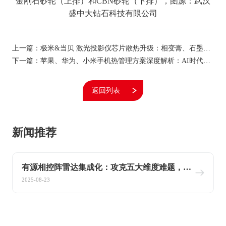
金刚石砂轮（上排）和CBN砂轮（下排），图源：武汉
盛中大钻石科技有限公司
上一篇：极米&当贝 激光投影仪芯片散热升级：相变膏、石墨烯
垫片能替代硅脂吗？
下一篇：苹果、华为、小米手机热管理方案深度解析：AI时代散
热之战
返回列表
新闻推荐
有源相控阵雷达集成化：攻克五大维度难题，实
现 “小体积、高性能” 突破
2025-08-23