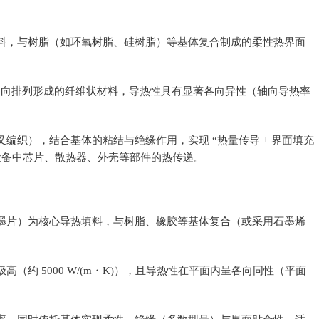
料，与树脂（如环氧树脂、硅树脂）等基体复合制成的柔性热界面
维轴向排列形成的纤维状材料，导热性具有显著各向异性（轴向导热率
编织），结合基体的粘结与绝缘作用，实现 “热量传导 + 界面填充
子设备中芯片、散热器、外壳等部件的热传递。
墨片）为核心导热填料，与树脂、橡胶等基体复合（或采用石墨烯
（约 5000 W/(m・K)），且导热性在平面内呈各向同性（平面