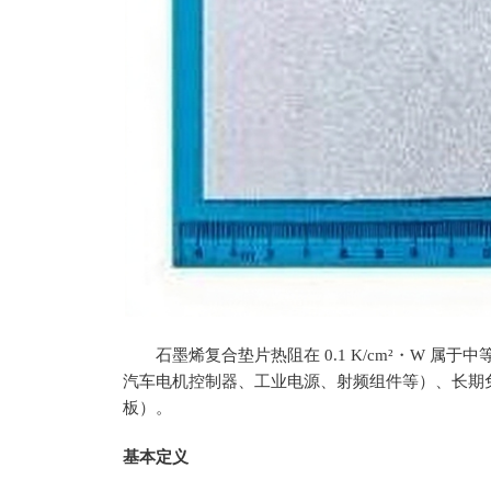
石墨烯复合垫片热阻在 0.1 K/cm²・W 
汽车电机控制器、工业电源、射频组件等）、长期免
板）。
基本定义