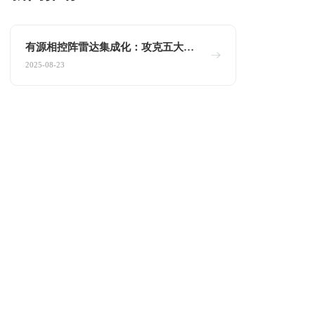
有源相控阵雷达集成化：攻克五大维
度难题，实现 “小体积、高性能” 突破
2025-08-23