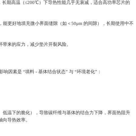
，长期高温（≤200℃）下导热性能几乎无衰减，适合高功率芯片的
，能更好地填充微小界面缝隙（如＜50μm 的间隙），长期使用中不
环带来的应力，减少垫片开裂风险。
因素是 “填料 - 基体结合状态” 与 “环境老化”：
、低温下的脆化），导致碳纤维与基体的结合力下降，界面热阻升
轴向导热效率。