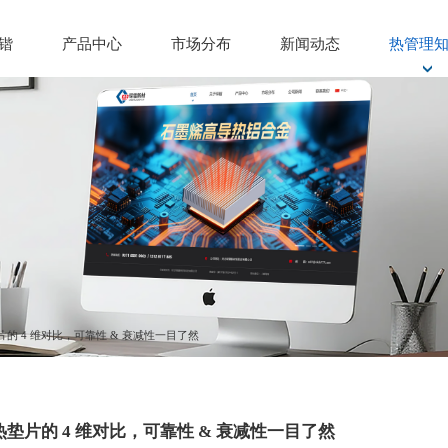
锴
产品中心
市场分布
新闻动态
热管理
介
石墨烯高导热垫片
程
石墨烯高导热铝合金
化
石墨烯
质
进口针状焦
的 4 维对比，可靠性 & 衰减性一目了然
片的 4 维对比，可靠性 & 衰减性一目了然