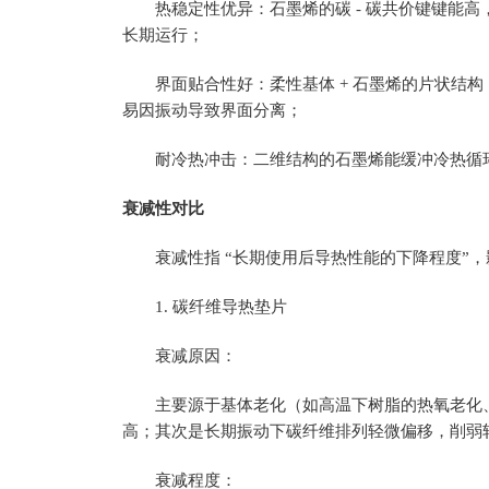
热稳定性优异：石墨烯的碳 - 碳共价键键能高
长期运行；
界面贴合性好：柔性基体 + 石墨烯的片状结构
易因振动导致界面分离；
耐冷热冲击：二维结构的石墨烯能缓冲冷热循
衰减性对比
衰减性指 “长期使用后导热性能的下降程度”，影响
1. 碳纤维导热垫片
衰减原因：
主要源于基体老化（如高温下树脂的热氧老化
高；其次是长期振动下碳纤维排列轻微偏移，削弱
衰减程度：